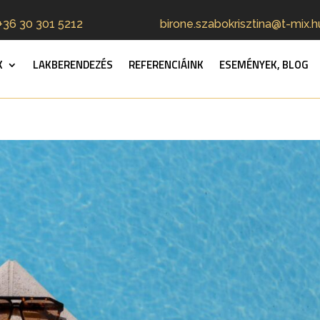
+36 30 301 5212
birone.szabokrisztina@t-mix.h
K
LAKBERENDEZÉS
REFERENCIÁINK
ESEMÉNYEK, BLOG