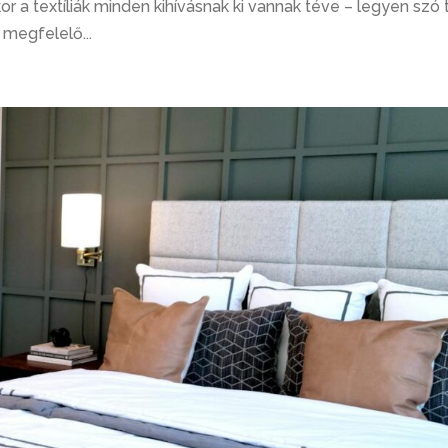
or a textíliák minden kihívásnak ki vannak téve – legyen szó
 megfelelő...