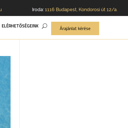
u
Iroda:
1116 Budapest, Kondorosi út 12/a.
ELÉRHETŐSÉGEINK
Árajánlat kérése