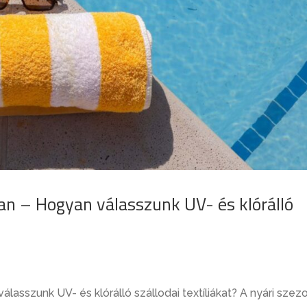
ban – Hogyan válasszunk UV- és klórálló
lasszunk UV- és klórálló szállodai textíliákat? A nyári szez