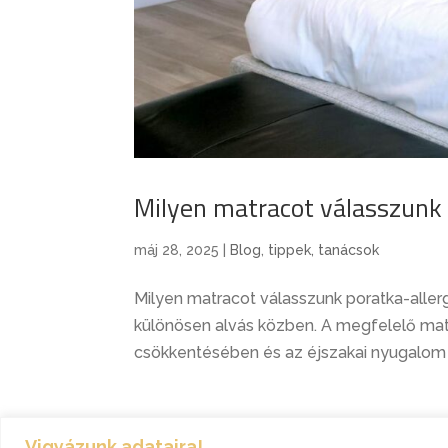
Milyen matracot válasszunk 
máj 28, 2025
|
Blog
,
tippek, tanácsok
Milyen matracot válasszunk poratka-aller
különösen alvás közben. A megfelelő matr
csökkentésében és az éjszakai nyugalom e
Vigyázunk adataira!