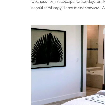
wellness- és szállodaipar csúcsideje, amik
napsütésről vagy klóros medencevízről. A