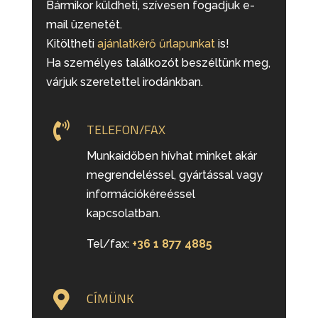
Bármikor küldheti, szívesen fogadjuk e-
mail üzenetét.
Kitöltheti
ajánlatkérő űrlapunkat
is!
Ha személyes találkozót beszéltünk meg,
várjuk szeretettel irodánkban.

TELEFON/FAX
Munkaidőben hívhat minket akár
megrendeléssel, gyártással vagy
információkéreéssel
kapcsolatban.
Tel/fax:
+36 1 877 4885

CÍMÜNK