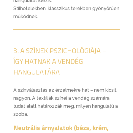
hangulatát idézik.
Stílhotelekben, klasszikus terekben gyönyörűen
működnek.
3. A SZÍNEK PSZICHOLÓGIÁJA –
ÍGY HATNAK A VENDÉG
HANGULATÁRA
A színválasztás az érzelmekre hat – nem kicsit,
nagyon. A textíliák színei a vendég számára
tudat alatt határozzák meg, milyen hangulatú a
szoba.
Neutrális árnyalatok (bézs, krém,