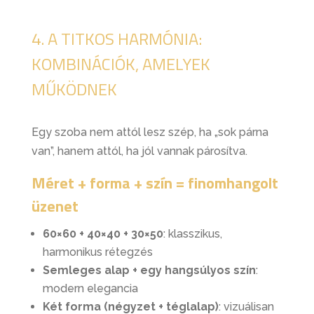
4. A TITKOS HARMÓNIA:
KOMBINÁCIÓK, AMELYEK
MŰKÖDNEK
Egy szoba nem attól lesz szép, ha „sok párna
van”, hanem attól, ha jól vannak párosítva.
Méret + forma + szín = finomhangolt
üzenet
60×60 + 40×40 + 30×50
: klasszikus,
harmonikus rétegzés
Semleges alap + egy hangsúlyos szín
:
modern elegancia
Két forma (négyzet + téglalap)
: vizuálisan