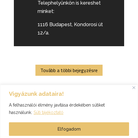
Telephelyünkön is kereshet
minket:
1116 Budapest, Kondorosi út
12/a.
Tovább a többi bejegyzésre
Vigyázunk adataira!
A felhasználói élmény javítása érdekében sütiket
használunk.
Süti tájékoztató
Elfogadom
T-Mix 2003. Kft. honlapja - Minden jog fenntartva! - 2026.