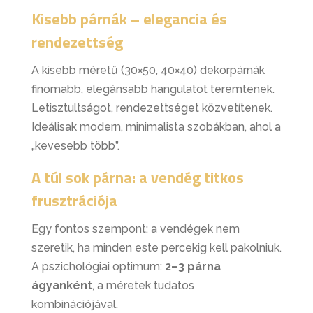
Kisebb párnák – elegancia és
rendezettség
A kisebb méretű (30×50, 40×40) dekorpárnák
finomabb, elegánsabb hangulatot teremtenek.
Letisztultságot, rendezettséget közvetítenek.
Ideálisak modern, minimalista szobákban, ahol a
„kevesebb több”.
A túl sok párna: a vendég titkos
frusztrációja
Egy fontos szempont: a vendégek nem
szeretik, ha minden este percekig kell pakolniuk.
A pszichológiai optimum:
2–3 párna
ágyanként
, a méretek tudatos
kombinációjával.