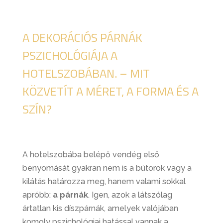
A DEKORÁCIÓS PÁRNÁK
PSZICHOLÓGIÁJA A
HOTELSZOBÁBAN. – MIT
KÖZVETÍT A MÉRET, A FORMA ÉS A
SZÍN?
A hotelszobába belépő vendég első
benyomását gyakran nem is a bútorok vagy a
kilátás határozza meg, hanem valami sokkal
apróbb:
a párnák
. Igen, azok a látszólag
ártatlan kis díszpárnák, amelyek valójában
komoly pszichológiai hatással vannak a