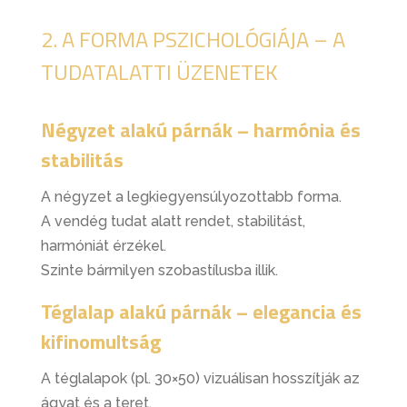
2. A FORMA PSZICHOLÓGIÁJA – A
TUDATALATTI ÜZENETEK
Négyzet alakú párnák – harmónia és
stabilitás
A négyzet a legkiegyensúlyozottabb forma.
A vendég tudat alatt rendet, stabilitást,
harmóniát érzékel.
Szinte bármilyen szobastílusba illik.
Téglalap alakú párnák – elegancia és
kifinomultság
A téglalapok (pl. 30×50) vizuálisan hosszítják az
ágyat és a teret.