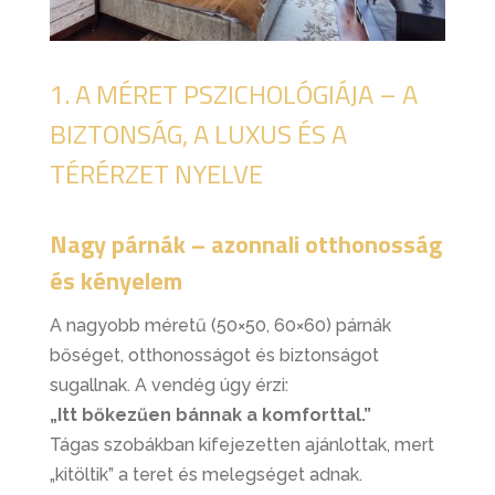
1. A MÉRET PSZICHOLÓGIÁJA – A
BIZTONSÁG, A LUXUS ÉS A
TÉRÉRZET NYELVE
Nagy párnák – azonnali otthonosság
és kényelem
A nagyobb méretű (50×50, 60×60) párnák
bőséget, otthonosságot és biztonságot
sugallnak. A vendég úgy érzi:
„Itt bőkezűen bánnak a komforttal.”
Tágas szobákban kifejezetten ajánlottak, mert
„kitöltik” a teret és melegséget adnak.