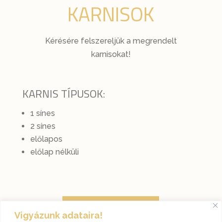
KARNISOK
Kérésére felszereljük a megrendelt
karnisokat!
KARNIS TÍPUSOK:
1 sínes
2 sínes
előlapos
előlap nélküli
Erre kérek ajánlatot!
Vigyázunk adataira!