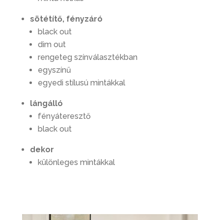
sötétítő, fényzáró
black out
dim out
rengeteg színválasztékban
egyszínű
egyedi stílusú mintákkal
lángálló
fényáteresztő
black out
dekor
különleges mintákkal