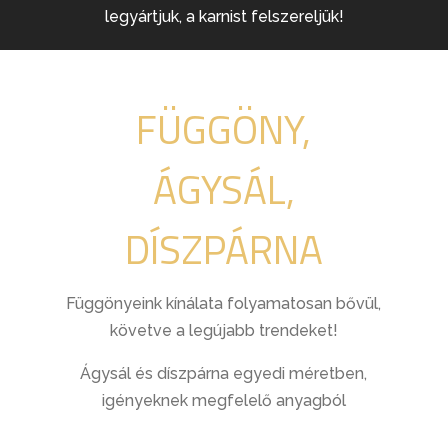
legyártjuk, a karnist felszereljük!
FÜGGÖNY,
ÁGYSÁL,
DÍSZPÁRNA
Függönyeink kínálata folyamatosan bővül,
követve a legújabb trendeket!
Ágysál és díszpárna egyedi méretben,
igényeknek megfelelő anyagból