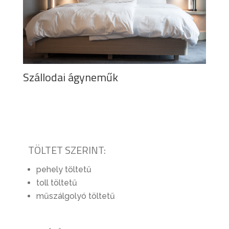
Szállodai ágyneműk
TÖLTET SZERINT:
pehely töltetű
toll töltetű
műszálgolyó töltetű