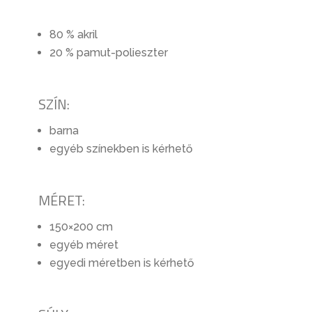
80 % akril
20 % pamut-polieszter
SZÍN:
barna
egyéb színekben is kérhető
MÉRET:
150×200 cm
egyéb méret
egyedi méretben is kérhető