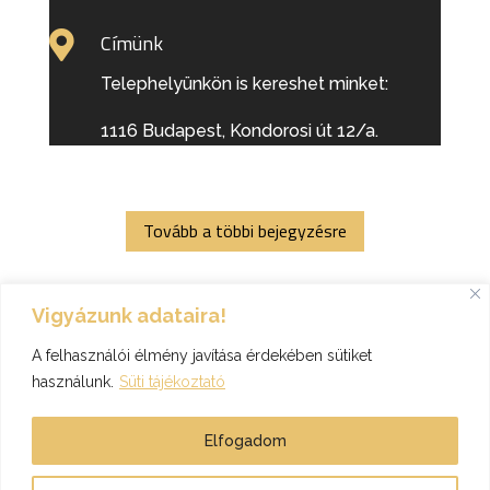

Címünk
Telephelyünkön is kereshet minket:
1116 Budapest, Kondorosi út 12/a.
Tovább a többi bejegyzésre
Vigyázunk adataira!
A felhasználói élmény javítása érdekében sütiket
használunk.
Süti tájékoztató
Elfogadom
T-Mix 2003. Kft. honlapja - Minden jog fenntartva! - 2026.