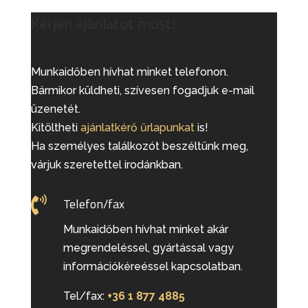
Kérjen ajánlatot most!
Munkaidőben hívhat minket telefonon.
Bármikor küldheti, szívesen fogadjuk e-mail
üzenetét.
Kitöltheti
ajánlatkérő űrlapunkat
is!
Ha személyes találkozót beszéltünk meg,
várjuk szeretettel irodánkban.

Telefon/fax
Munkaidőben hívhat minket akár
megrendeléssel, gyártással vagy
információkéreéssel kapcsolatban.
Tel/fax:
+36 1 877 4885