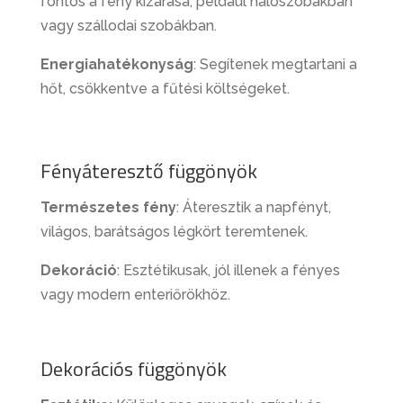
fontos a fény kizárása, például hálószobákban
vagy szállodai szobákban.
Energiahatékonyság
: Segítenek megtartani a
hőt, csökkentve a fűtési költségeket.
Fényáteresztő függönyök
Természetes fény
: Áteresztik a napfényt,
világos, barátságos légkört teremtenek.
Dekoráció
: Esztétikusak, jól illenek a fényes
vagy modern enteriőrökhöz.
Dekorációs függönyök