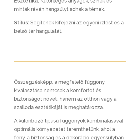
Esztétika:
Különleges anyagok, színek és
minták révén hangsúlyt adnak a térnek
.
Stílus
: Segítenek kifejezni az egyéni ízlést és a
belső tér hangulatát.
Összegzésképp, a megfelelő függöny
kiválasztása nemcsak a komfortot és
biztonságot növeli, hanem az otthon vagy a
szálloda esztétikáját is meghatározza.
A különböző típusú függönyök kombinálásával
optimális környezetet teremthetünk, ahol a
fény, a biztonság és a dekoráció egyensúlyban