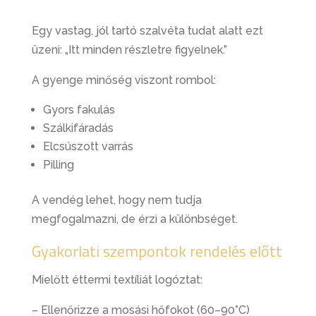
Egy vastag, jól tartó szalvéta tudat alatt ezt
üzeni:
„Itt minden részletre figyelnek.”
A gyenge minőség viszont rombol:
Gyors fakulás
Szálkifáradás
Elcsúszott varrás
Pilling
A vendég lehet, hogy nem tudja
megfogalmazni, de érzi a különbséget.
Gyakorlati szempontok rendelés előtt
Mielőtt éttermi textíliát logóztat:
– Ellenőrizze a mosási hőfokot (60–90°C)