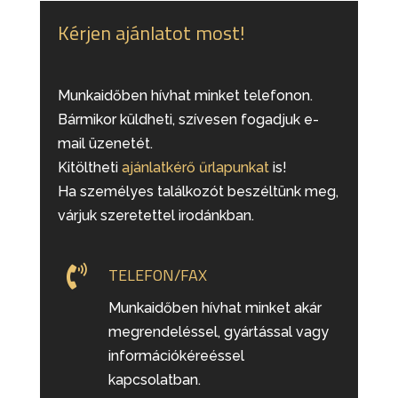
Kérjen ajánlatot most!
Munkaidőben hívhat minket telefonon.
Bármikor küldheti, szívesen fogadjuk e-
mail üzenetét.
Kitöltheti
ajánlatkérő űrlapunkat
is!
Ha személyes találkozót beszéltünk meg,
várjuk szeretettel irodánkban.

TELEFON/FAX
Munkaidőben hívhat minket akár
megrendeléssel, gyártással vagy
információkéreéssel
kapcsolatban.