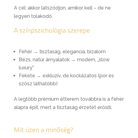
A cél: akkor látszódjon, amikor kell – de ne
legyen tolakodó.
A színpszichológia szerepe
Fehér → tisztaság, elegancia, bizalom
Bézs, natúr árnyalatok → modern, „slow
luxury”
Fekete → exkluzív, de kockázatos (por és
szösz láthatóbb)
A legtöbb prémium étterem továbbra is a fehér
alapra épít, mert a tisztaság érzetét erősíti.
Mit üzen a minőség?