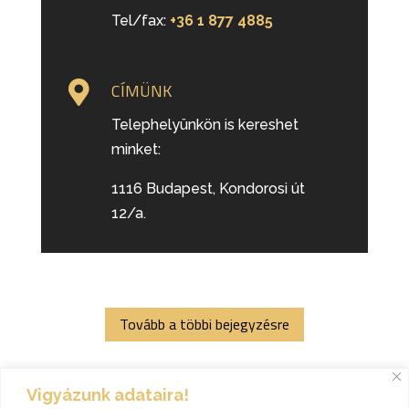
Tel/fax:
+36 1 877 4885

CÍMÜNK
Telephelyünkön is kereshet
minket:
1116 Budapest, Kondorosi út
12/a.
Tovább a többi bejegyzésre
Vigyázunk adataira!