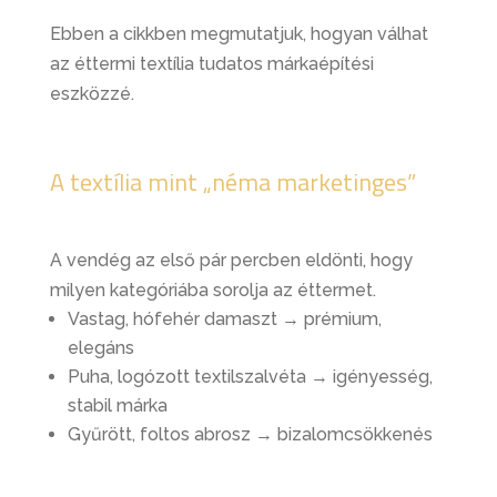
Ebben a cikkben megmutatjuk, hogyan válhat
az éttermi textília tudatos márkaépítési
eszközzé.
A textília mint „néma marketinges”
A vendég az első pár percben eldönti, hogy
milyen kategóriába sorolja az éttermet.
Vastag, hófehér damaszt → prémium,
elegáns
Puha, logózott textilszalvéta → igényesség,
stabil márka
Gyűrött, foltos abrosz → bizalomcsökkenés