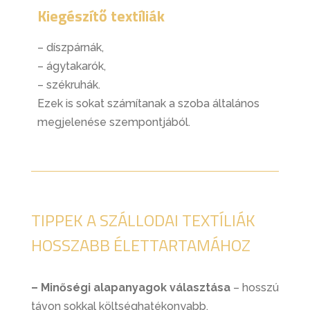
Kiegészítő textíliák
– díszpárnák,
– ágytakarók,
– székruhák.
Ezek is sokat számítanak a szoba általános
megjelenése szempontjából.
TIPPEK A SZÁLLODAI TEXTÍLIÁK
HOSSZABB ÉLETTARTAMÁHOZ
– Minőségi alapanyagok választása
– hosszú
távon sokkal költséghatékonyabb.