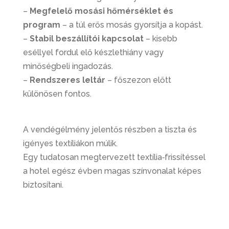
–
Megfelelő mosási hőmérséklet és
program
– a túl erős mosás gyorsítja a kopást.
–
Stabil beszállítói kapcsolat
– kisebb
eséllyel fordul elő készlethiány vagy
minőségbeli ingadozás.
–
Rendszeres leltár
– főszezon előtt
különösen fontos.
A vendégélmény jelentős részben a tiszta és
igényes textíliákon múlik.
Egy tudatosan megtervezett textília‑frissítéssel
a hotel egész évben magas színvonalat képes
biztosítani.