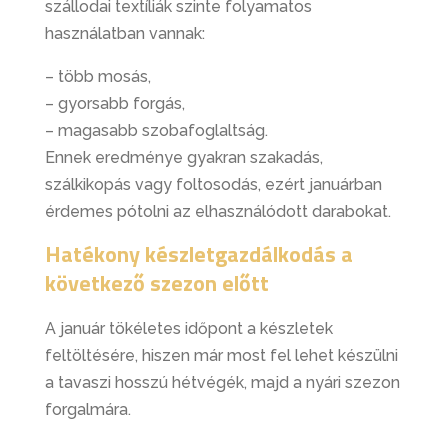
szállodai textíliák szinte folyamatos
használatban vannak:
– több mosás,
– gyorsabb forgás,
– magasabb szobafoglaltság.
Ennek eredménye gyakran szakadás,
szálkikopás vagy foltosodás, ezért januárban
érdemes pótolni az elhasználódott darabokat.
Hatékony készletgazdálkodás a
következő szezon előtt
A január tökéletes időpont a készletek
feltöltésére, hiszen már most fel lehet készülni
a tavaszi hosszú hétvégék, majd a nyári szezon
forgalmára.