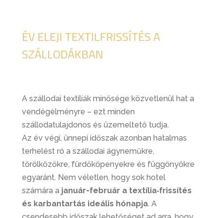
ÉV ELEJI TEXTILFRISSÍTÉS A
SZÁLLODÁKBAN
A szállodai textíliák minősége közvetlenül hat a
vendégélményre – ezt minden
szállodatulajdonos és üzemeltető tudja.
Az év végi, ünnepi időszak azonban hatalmas
terhelést ró a szállodai ágyneműkre,
törölközőkre, fürdőköpenyekre és függönyökre
egyaránt. Nem véletlen, hogy sok hotel
számára a
január-február a textília‑frissítés
és karbantartás ideális hónapja
. A
csendesebb időszak lehetőséget ad arra, hogy