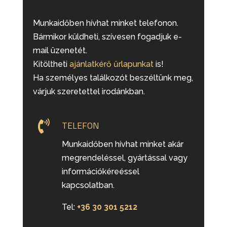
Munkaidőben hívhat minket telefonon.
Bármikor küldheti, szívesen fogadjuk e-
mail üzenetét.
Kitöltheti
ajánlatkérő űrlapunkat
is!
Ha személyes találkozót beszéltünk meg,
várjuk szeretettel irodánkban.

TELEFON
Munkaidőben hívhat minket akár
megrendeléssel, gyártással vagy
információkéreéssel
kapcsolatban.
Tel:
+36 30 301 5212