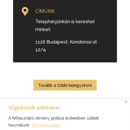

CÍMÜNK
Telephelyünkön is kereshet
minket:
1116 Budapest, Kondorosi út
12/a.
Tovább a többi bejegyzésre
Vigyázunk adataira!
A felhasználói élmény javítása érdekében sütiket
használunk.
Süti tájékoztató