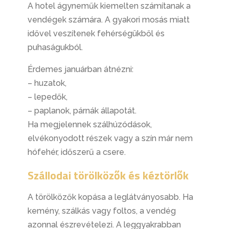
A hotel ágyneműk kiemelten számítanak a
vendégek számára. A gyakori mosás miatt
idővel veszítenek fehérségükből és
puhaságukból.
Érdemes januárban átnézni:
– huzatok,
– lepedők,
– paplanok, párnák állapotát.
Ha megjelennek szálhúzódások,
elvékonyodott részek vagy a szín már nem
hófehér, időszerű a csere.
Szállodai törölközők és kéztörlők
A törölközők kopása a leglátványosabb. Ha
kemény, szálkás vagy foltos, a vendég
azonnal észrevételezi. A leggyakrabban