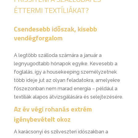
ÉTTERMI TEXTÍLIÁKAT?
Csendesebb időszak, kisebb
vendégforgalom
A legtöbb szálloda számára a január a
legnyugodtabb hónapok egyike. Kevesebb a
foglalás, így a housekeeping személyzetnek
több ideje jut az olyan feladatokra, amelyekre
főszezonban nem marad energia – például a
textíliák alapos átvizsgálására és selejtezésére.
Az év végi rohanás extrém
igénybevételt okoz
A karácsonyi és szilveszteri időszakban a