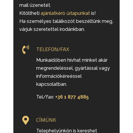
mail üzenetét.
Kitöltheti
ajánlatkérő űrlapunkat
is!
Ha személyes találkozót beszéltünk meg,
várjuk szeretettel irodánkban.

TELEFON/FAX
Munkaidőben hívhat minket akár
megrendeléssel, gyártással vagy
információkéreéssel
kapcsolatban.
Tel/fax:
+36 1 877 4885

CÍMÜNK
Telephelyünkön is kereshet