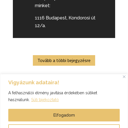
minket:
1116 Budapest, Kondorosi út
12/a.
Tovább a többi bejegyzésre
Vigyázunk adataira!
A felhasználói élmény javítása érdekében sütiket
használunk.
Süti tájékoztató
Elfogadom
T-Mix 2003. Kft. honlapja - Minden jog fenntartva! - 2026.