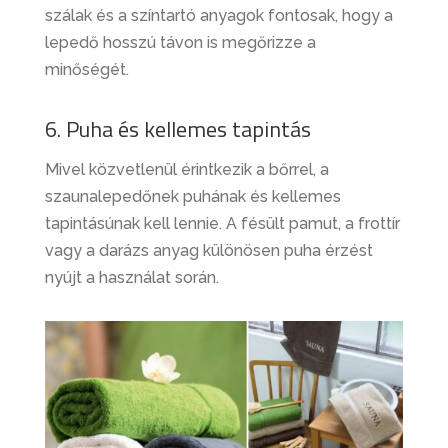
szálak és a színtartó anyagok fontosak, hogy a
lepedő hosszú távon is megőrizze a
minőségét.
6. Puha és kellemes tapintás
Mivel közvetlenül érintkezik a bőrrel, a
szaunalepedőnek puhának és kellemes
tapintásúnak kell lennie. A fésült pamut, a frottír
vagy a darázs anyag különösen puha érzést
nyújt a használat során.