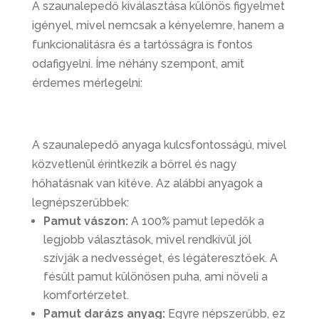
A szaunalepedő kiválasztása különös figyelmet
igényel, mivel nemcsak a kényelemre, hanem a
funkcionalitásra és a tartósságra is fontos
odafigyelni. Íme néhány szempont, amit
érdemes mérlegelni:
A szaunalepedő anyaga kulcsfontosságú, mivel
közvetlenül érintkezik a bőrrel és nagy
hőhatásnak van kitéve. Az alábbi anyagok a
legnépszerűbbek:
Pamut vászon:
A 100% pamut lepedők a
legjobb választások, mivel rendkívül jól
szívják a nedvességet, és légáteresztőek. A
fésült pamut különösen puha, ami növeli a
komfortérzetet.
Pamut darázs anyag:
Egyre népszerűbb, ez