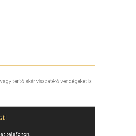
vagy terítő akár visszatérő vendégeket is
st!
et telefonon.