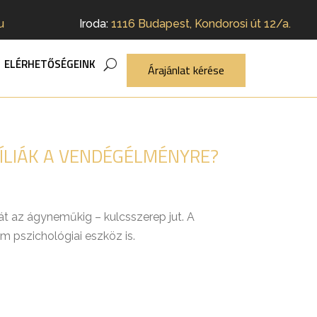
u
Iroda:
1116 Budapest, Kondorosi út 12/a.
ELÉRHETŐSÉGEINK
Árajánlat kérése
ÍLIÁK A VENDÉGÉLMÉNYRE?
át az ágyneműkig – kulcsszerep jut. A
 pszichológiai eszköz is.