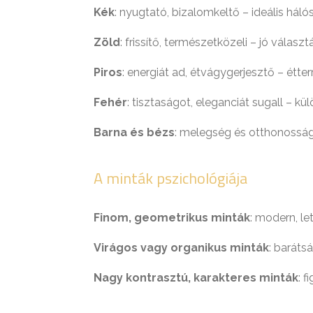
Kék
: nyugtató, bizalomkeltő – ideális hál
Zöld
: frissítő, természetközeli – jó vála
Piros
: energiát ad, étvágygerjesztő – ét
Fehér
: tisztaságot, eleganciát sugall – k
Barna és bézs
: melegség és otthonosság
A minták pszichológiája
Finom, geometrikus minták
: modern, le
Virágos vagy organikus minták
: baráts
Nagy kontrasztú, karakteres minták
: 