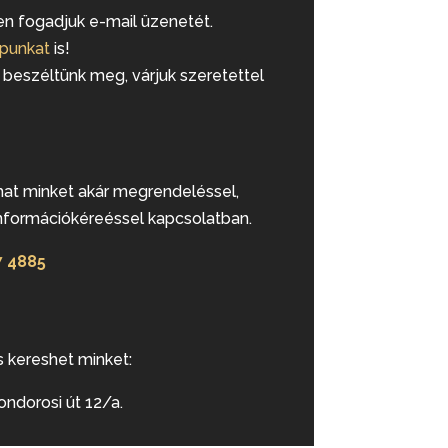
sen fogadjuk e-mail üzenetét.
apunkat
is!
beszéltünk meg, várjuk szeretettel
at minket akár megrendeléssel,
információkéreéssel kapcsolatban.
7 4885
s kereshet minket:
ondorosi út 12/a.