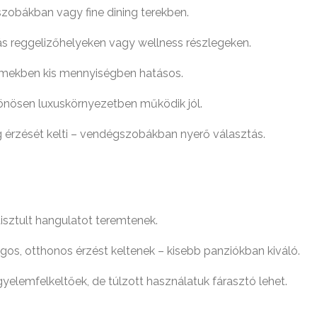
ószobákban vagy fine dining terekben.
sztás reggelizőhelyeken vagy wellness részlegeken.
termekben kis mennyiségben hatásos.
ülönösen luxuskörnyezetben működik jól.
 érzését kelti – vendégszobákban nyerő választás.
tisztult hangulatot teremtenek.
ágos, otthonos érzést keltenek – kisebb panziókban kiváló.
figyelemfelkeltőek, de túlzott használatuk fárasztó lehet.