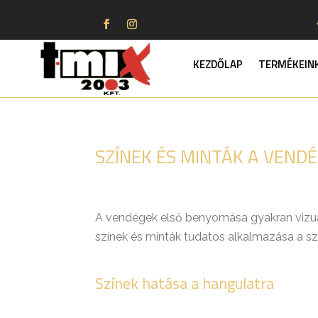
KEZDŐLAP
TERMÉKEIN
SZÍNEK ÉS MINTÁK A VEND
A vendégek első benyomása gyakran vizuáli
színek és minták tudatos alkalmazása a s
Színek hatása a hangulatra