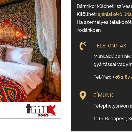
Bármikor küldheti, szíve
Kitöltheti
ajánlatkérő űrl
Ha személyes találkozót 
irodánkban.

TELEFON/FAX
Munkaidőben hívh
gyártással vagy 
Tel/fax:
+36 1 87

CÍMÜNK
Telephelyünkön i
1116 Budapest, K