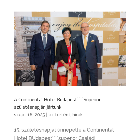
A Continental Hotel Budapest˙˙˙˙Superior
születésnapján jártunk
szept 16, 2025
|
ez történt
,
hírek
15. születésnapját ünnepelte a Continental
Hotel BUdapest˙˙˙˙superior Családi