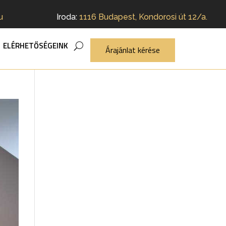
u
Iroda:
1116 Budapest, Kondorosi út 12/a.
ELÉRHETŐSÉGEINK
Árajánlat kérése