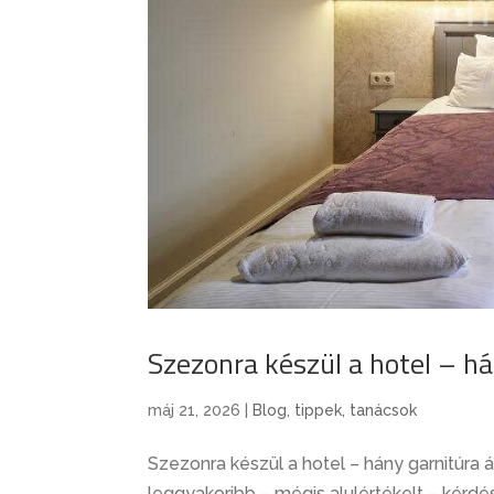
Szezonra készül a hotel – h
máj 21, 2026
|
Blog
,
tippek, tanácsok
Szezonra készül a hotel – hány garnitúra
leggyakoribb – mégis alulértékelt – kér