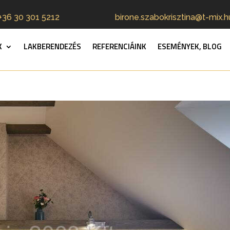
+36 30 301 5212
birone.szabokrisztina@t-mix.h
K
LAKBERENDEZÉS
REFERENCIÁINK
ESEMÉNYEK, BLOG