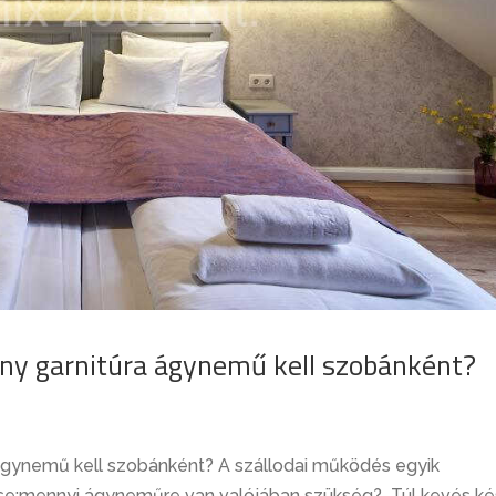
ány garnitúra ágynemű kell szobánként?
 ágynemű kell szobánként? A szállodai működés egyik
dése:mennyi ágyneműre van valójában szükség? Túl kevés ké