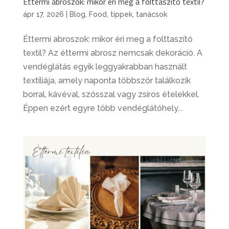
Éttermi abroszok: mikor éri meg a folttaszító textil?
ápr 17, 2026
|
Blog
,
Food
,
tippek, tanácsok
Éttermi abroszok: mikor éri meg a folttaszító
textil? Az éttermi abrosz nemcsak dekoráció. A
vendéglátás egyik leggyakrabban használt
textíliája, amely naponta többször találkozik
borral, kávéval, szósszal vagy zsíros ételekkel.
Éppen ezért egyre több vendéglátóhely...