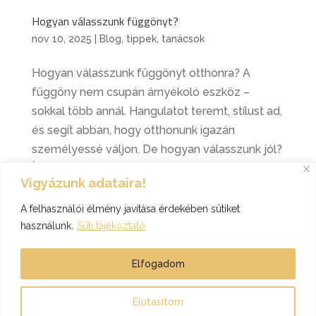
Hogyan válasszunk függönyt?
nov 10, 2025
|
Blog
,
tippek, tanácsok
Hogyan válasszunk függönyt otthonra? A
függöny nem csupán árnyékoló eszköz –
sokkal több annál. Hangulatot teremt, stílust ad,
és segít abban, hogy otthonunk igazán
személyessé váljon. De hogyan válasszunk jól?
Íme néhány praktikus tanács, hogy a függöny
Vigyázunk adataira!
ne csak szép,...
A felhasználói élmény javítása érdekében sütiket
használunk.
Süti tájékoztató
« Régebbi bejegyzések
Elfogadom
T-Mix 2003. Kft. honlapja - Minden jog fenntartva! - 2026.
Elutasítom