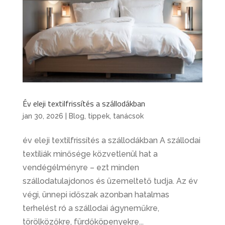
Év eleji textilfrissítés a szállodákban
jan 30, 2026
|
Blog
,
tippek, tanácsok
év eleji textilfrissítés a szállodákban A szállodai
textíliák minősége közvetlenül hat a
vendégélményre – ezt minden
szállodatulajdonos és üzemeltető tudja. Az év
végi, ünnepi időszak azonban hatalmas
terhelést ró a szállodai ágyneműkre,
törölközőkre, fürdőköpenyekre...