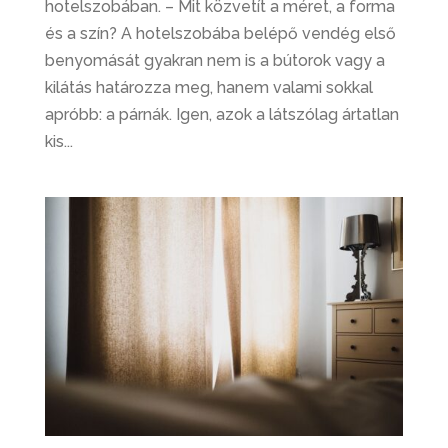
hotelszobában. – Mit közvetít a méret, a forma
és a szín? A hotelszobába belépő vendég első
benyomását gyakran nem is a bútorok vagy a
kilátás határozza meg, hanem valami sokkal
apróbb: a párnák. Igen, azok a látszólag ártatlan
kis...