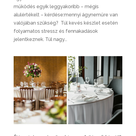
működés egyik leggyakoribb – mégis
alulértékelt – kérdése:mennyi ágyneműre van
valójában szükség? Túl kevés készlet esetén
folyamatos stressz és fennakadások
jelentkeznek. Túl nagy...